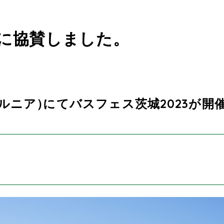
3に協賛しました。
ルニア
）
にてバスフェス茨城2023が開